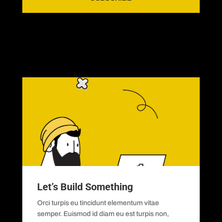
Let’s Build Something
Orci turpis eu tincidunt elementum vitae
semper. Euismod id diam eu est turpis non,