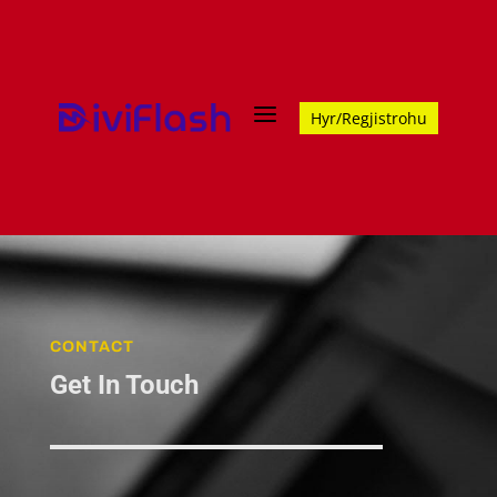
a
Hyr/Regjistrohu
CONTACT
Get In Touch